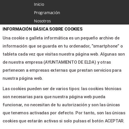
Inicio
Programación
Nosotros
Noticias
INFORMACIÓN BÁSICA SOBRE COOKIES
Área clientes
Una cookie o galleta informática es un pequeño archivo de
Contacto
información que se guarda en tu ordenador, “smartphone” o
tableta cada vez que visitas nuestra página web. Algunas son
de nuestra empresa (AYUNTAMIENTO DE ELDA) y otras
LEGAL & PAGOS
pertenecen a empresas externas que prestan servicios para
Ayuda
nuestra página web.
Aviso legal
Las cookies pueden ser de varios tipos: las cookies técnicas
Política de privacidad
son necesarias para que nuestra página web pueda
Contactar
funcionar, no necesitan de tu autorización y son las únicas
que tenemos activadas por defecto. Por tanto, son las únicas
CONTACTO
cookies que estarán activas si solo pulsas el botón ACEPTAR.