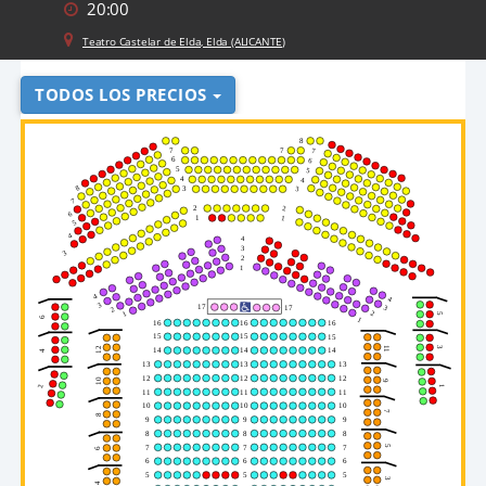
20:00
Teatro Castelar de Elda, Elda (ALICANTE)
TODOS LOS PRECIOS
8
7
7
7
6
6
5
5
4
4
8
3
3
7
2
2
6
1
1
5
4
4
3
3
2
1
4
4
3
17
3
17
2
2
1
5
6
1
16
16
16
15
15
15
11
12
3
14
14
14
4
13
13
13
12
12
12
10
9
2
1
11
11
11
10
10
10
7
8
9
9
9
8
8
8
7
7
7
5
6
6
6
6
5
5
5
3
4