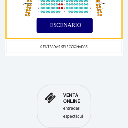
4
4
4
3
3
3
2
2
2
1
2
1
1
1
ESCENARIO
0 ENTRADAS SELECCIONADAS
VENTA
ONLINE
entradas
espectáculos