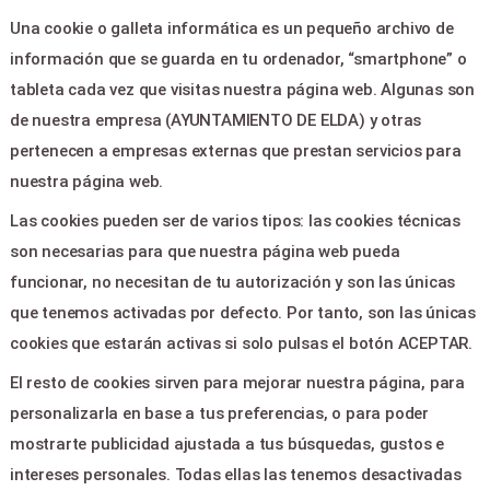
Área clientes
Una cookie o galleta informática es un pequeño archivo de
Contacto
información que se guarda en tu ordenador, “smartphone” o
tableta cada vez que visitas nuestra página web. Algunas son
de nuestra empresa (AYUNTAMIENTO DE ELDA) y otras
LEGAL & PAGOS
pertenecen a empresas externas que prestan servicios para
Ayuda
nuestra página web.
Aviso legal
Las cookies pueden ser de varios tipos: las cookies técnicas
Política de privacidad
son necesarias para que nuestra página web pueda
Contactar
funcionar, no necesitan de tu autorización y son las únicas
que tenemos activadas por defecto. Por tanto, son las únicas
CONTACTO
cookies que estarán activas si solo pulsas el botón ACEPTAR.
El resto de cookies sirven para mejorar nuestra página, para
PLAZA CONSTITUCION 1 -
personalizarla en base a tus preferencias, o para poder
ELDA 03600
mostrarte publicidad ajustada a tus búsquedas, gustos e
teatrocastelar@elda.es
intereses personales. Todas ellas las tenemos desactivadas