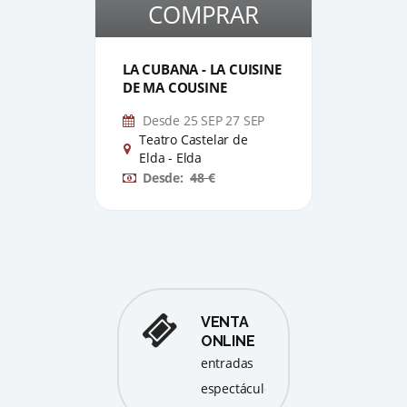
COMPRAR
1
1
LA CUBANA - LA CUISINE
DE A
DE MA COUSINE
- FER
Desde 25 SEP 27 SEP
oct
Teatro Castelar de
Tea
Elda - Elda
Eld
Desde:
48 €
De
VENTA
ONLINE
entradas
espectáculos