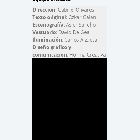
Dirección
: Gabriel Olivares
Texto original
: Ozkar Galán
Escenografía
: Asier Sancho
Vestuario
: David De Gea
Iluminación
: Carlos Alzueta
Diseño gráfico y
comunicación
: Horma Creativa