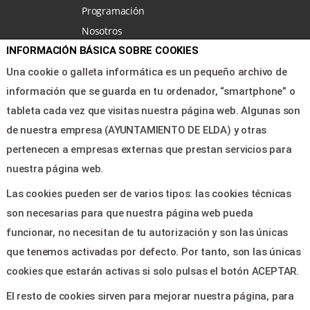
Programación
Nosotros
INFORMACIÓN BÁSICA SOBRE COOKIES
Noticias
Área clientes
Una cookie o galleta informática es un pequeño archivo de
Contacto
información que se guarda en tu ordenador, “smartphone” o
tableta cada vez que visitas nuestra página web. Algunas son
de nuestra empresa (AYUNTAMIENTO DE ELDA) y otras
LEGAL & PAGOS
pertenecen a empresas externas que prestan servicios para
Ayuda
nuestra página web.
Aviso legal
Las cookies pueden ser de varios tipos: las cookies técnicas
Política de privacidad
son necesarias para que nuestra página web pueda
Contactar
funcionar, no necesitan de tu autorización y son las únicas
que tenemos activadas por defecto. Por tanto, son las únicas
CONTACTO
cookies que estarán activas si solo pulsas el botón ACEPTAR.
El resto de cookies sirven para mejorar nuestra página, para
PLAZA CONSTITUCION 1 -