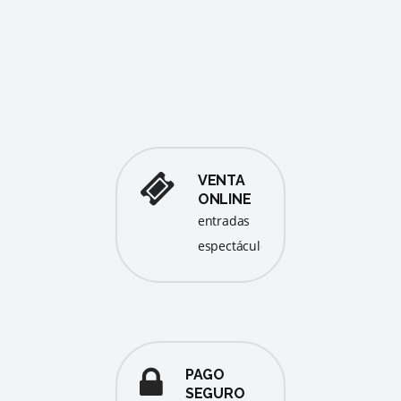
Tea
Eld
De
VENTA
ONLINE
entradas
espectáculos
PAGO
SEGURO