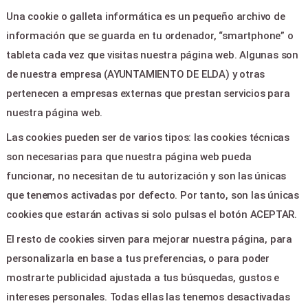
Área clientes
Una cookie o galleta informática es un pequeño archivo de
Contacto
información que se guarda en tu ordenador, “smartphone” o
tableta cada vez que visitas nuestra página web. Algunas son
de nuestra empresa (AYUNTAMIENTO DE ELDA) y otras
LEGAL & PAGOS
pertenecen a empresas externas que prestan servicios para
Ayuda
nuestra página web.
Aviso legal
Las cookies pueden ser de varios tipos: las cookies técnicas
Política de privacidad
son necesarias para que nuestra página web pueda
Contactar
funcionar, no necesitan de tu autorización y son las únicas
que tenemos activadas por defecto. Por tanto, son las únicas
CONTACTO
cookies que estarán activas si solo pulsas el botón ACEPTAR.
El resto de cookies sirven para mejorar nuestra página, para
PLAZA CONSTITUCION 1 -
personalizarla en base a tus preferencias, o para poder
ELDA 03600
mostrarte publicidad ajustada a tus búsquedas, gustos e
teatrocastelar@elda.es
intereses personales. Todas ellas las tenemos desactivadas