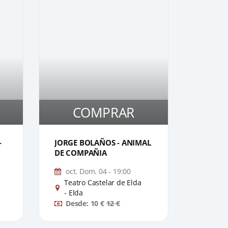
COMPRAR
C
1
1
-
JORGE BOLAÑOS - ANIMAL
OOOH
DE COMPAÑIA
oct. Dom. 04 - 19:00
nov. 
Teatro Castelar de Elda
Teatr
- Elda
- Eld
Desde: 10 €
12 €
Desd