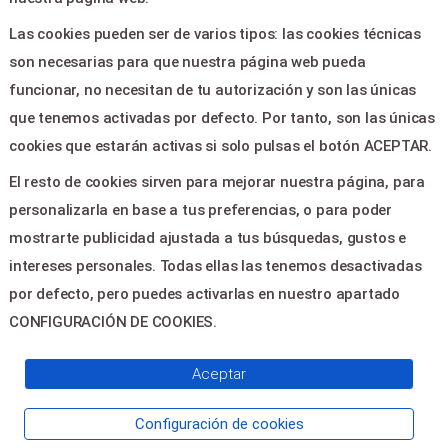
Aviso legal
Las cookies pueden ser de varios tipos: las cookies técnicas
Política de privacidad
son necesarias para que nuestra página web pueda
Contactar
funcionar, no necesitan de tu autorización y son las únicas
que tenemos activadas por defecto. Por tanto, son las únicas
CONTACTO
cookies que estarán activas si solo pulsas el botón ACEPTAR.
El resto de cookies sirven para mejorar nuestra página, para
PLAZA CONSTITUCION 1 -
personalizarla en base a tus preferencias, o para poder
ELDA 03600
mostrarte publicidad ajustada a tus búsquedas, gustos e
teatrocastelar@elda.es
intereses personales. Todas ellas las tenemos desactivadas
966 98 22 22
por defecto, pero puedes activarlas en nuestro apartado
CONFIGURACIÓN DE COOKIES.
© 2026
Servientradas
, All Right
Aceptar
Reserved
Configuración de cookies