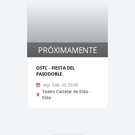
PRÓXIMAMENTE
P
3
3
OSTC - FIESTA DEL
EL 
PASODOBLE
sep. Sáb. 05 20:00
Teatro Castelar de Elda -
T
Elda
E