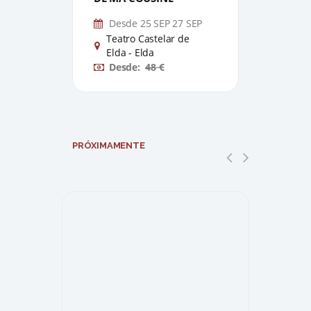
Desde 25 SEP 27 SEP
oct
Teatro Castelar de
Tea
Elda - Elda
Eld
Desde:
48 €
De
PRÓXIMAMENTE