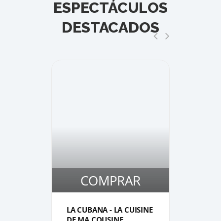
ESPECTÁCULOS
DESTACADOS
COMPRAR
1
1
LA CUBANA - LA CUISINE
DE A
DE MA COUSINE
- FER