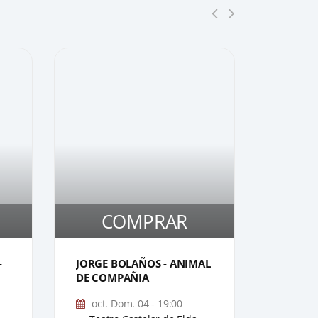
COMPRAR
C
1
1
-
JORGE BOLAÑOS - ANIMAL
OOOH
DE COMPAÑIA
oct. Dom. 04 - 19:00
nov. 