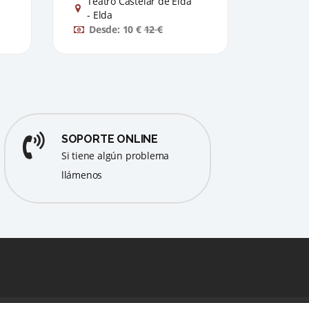
Teatro Castelar de Elda
Teatr
- Elda
- Eld
Desde: 10 €
12 €
Desd
SOPORTE ONLINE
Si tiene algún problema
llámenos