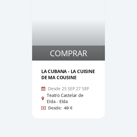
COMPRAR
1
1
LA CUBANA - LA CUISINE
DE A
DE MA COUSINE
- FER
Desde 25 SEP 27 SEP
oct
Teatro Castelar de
Tea
Elda - Elda
Eld
Desde:
48 €
De