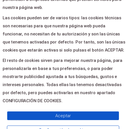
Ayuda
nuestra página web.
Aviso legal
Las cookies pueden ser de varios tipos: las cookies técnicas
Política de privacidad
son necesarias para que nuestra página web pueda
Contactar
funcionar, no necesitan de tu autorización y son las únicas
que tenemos activadas por defecto. Por tanto, son las únicas
CONTACTO
cookies que estarán activas si solo pulsas el botón ACEPTAR.
El resto de cookies sirven para mejorar nuestra página, para
PLAZA CONSTITUCION 1 -
personalizarla en base a tus preferencias, o para poder
ELDA 03600
mostrarte publicidad ajustada a tus búsquedas, gustos e
teatrocastelar@elda.es
intereses personales. Todas ellas las tenemos desactivadas
966 98 22 22
por defecto, pero puedes activarlas en nuestro apartado
CONFIGURACIÓN DE COOKIES.
© 2026
Servientradas
, All Right
Aceptar
Reserved